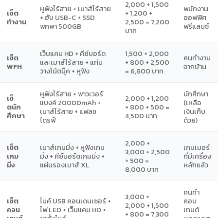
2,000 + 1,500
หูฟังไร้สาย + เมาส์ไร้สาย
พนักงาน
เซ็ต
+ 1,200 +
+ ฮับ USB-C + SSD
ออฟฟิศ
ทำงาน
2,500 = 7,200
พกพา 500GB
ฟรีแลนซ์
บาท
เว็บแคม HD + คีย์บอร์ด
1,500 + 2,000
เซ็ต
คนทำงาน
และเมาส์ไร้สาย + แท่น
+ 800 + 2,500
WFH
จากบ้าน
วางโน้ตบุ๊ค + หูฟัง
= 6,800 บาท
หูฟังไร้สาย + พาวเวอร์
นักศึกษา
เซ็
2,000 + 1,200
แบงค์ 20000mAh +
(เหลือ
ตนัก
+ 800 + 500 =
เมาส์ไร้สาย + แฟลช
เงินเก็บ
ศึกษา
4,500 บาท
ไดรฟ์
ด้วย)
2,000 +
เซ็ต
เมาส์เกมมิ่ง + หูฟังเกม
เกมเมอร์
3,000 + 2,500
เกม
มิ่ง + คีย์บอร์ดเกมมิ่ง +
ที่มีเครื่อง
+ 500 =
มิ่ง
แผ่นรองเมาส์ XL
หลักแล้ว
8,000 บาท
คนทำ
3,000 +
เซ็ต
ไมค์ USB คอนเดนเซอร์ +
คอน
2,000 + 1,500
คอน
ไฟ LED + เว็บแคม HD +
เทนต์
+ 800 = 7,300