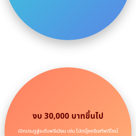
งบ 30,000 บาทขึ้นไป
เปิดประตูสู่ระดับพรีเมียม เช่น โน้ตบุ๊คครีเอทีฟดีไซน์