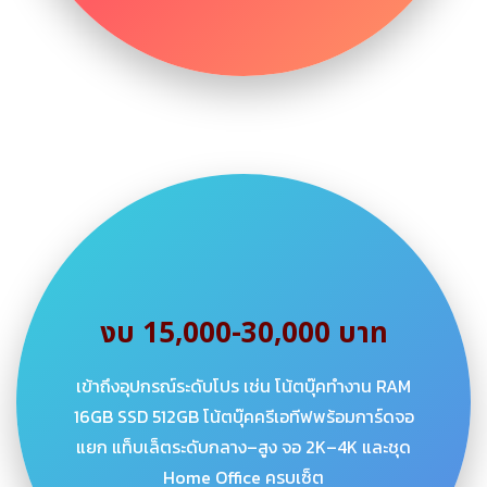
งบ 15,000-30,000 บาท
เข้าถึงอุปกรณ์ระดับโปร เช่น โน้ตบุ๊คทำงาน RAM
16GB SSD 512GB โน้ตบุ๊คครีเอทีฟพร้อมการ์ดจอ
แยก แท็บเล็ตระดับกลาง–สูง จอ 2K–4K และชุด
Home Office ครบเซ็ต