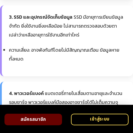
3. SSD และอุปกรณ์จัดเก็บข้อมูล
SSD มีอายุการเขียนข้อมูล
จำกัด ยิ่งใช้งานยิ่งเหลือน้อย ไม่สามารถตรวจสอบด้วยตา
เปล่าว่าเหลืออายุการใช้งานอีกเท่าไหร่
ความเสี่ยง: อาจพังทันทีโดยไม่มีสัญญาณเตือน ข้อมูลหาย
ทั้งหมด
4. พาวเวอร์แบงค์
แบตเตอรี่ภายในเสื่อมตามอายุและจำนวน
รอบชาร์จ พาวเวอร์แบงค์มือสองอาจชาร์จได้ไม่เต็มความจุ
หรือแย่กว่านั้นคือแบตบวมเสี่ยงอันตราย
เข้าสู่ระบบ
สมัครสมาชิก
ความเสี่ยง: ความจุจริงน้อยกว่าที่ระบุ แบตบวมเสี่ยงไฟไหม้