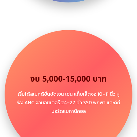
งบ 5,000-15,000 บาท
เริ่มได้สเปกดีขึ้นชัดเจน เช่น แท็บเล็ตจอ 10–11 นิ้ว หู
ฟัง ANC จอมอนิเตอร์ 24–27 นิ้ว SSD พกพา และคีย์
บอร์ดแมคานิคอล