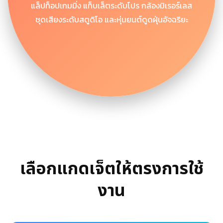
แล็ปท็อปเกมมิ่ง แท็บเล็ตระดับโปร กล้องมิเรอร์เลส
ชุดเสียงระดับสตูดิโอ และหุ่นยนต์ดูดฝุ่นอัจฉริยะ
เลือกแกดเจ็ตให้ตรงการใช้
งาน