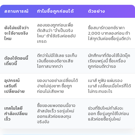
สถานการณ์
ทำไมซื้อถูกก่อนได้
ตัวอย่าง
ลองของถูกก่อนเพื่อ
ยังไม่แน่ใจว่า
ซื้อสมาร์ทวอทช์ราคา
ตัดสินว่า “จำเป็นจริง
จะใช้งานจริง
2,000 บาทลองก่อน ถ้า
ไหม” ถ้าใช้จริงค่อยอัป
ไหม
ใส่ทุกวันค่อยซื้อรุ่นดีกว่า
เกรด
ดีกว่าไม่มีใช้เลย รอเก็บ
นักศึกษาที่ต้องใช้โน้ตบุ๊ค
ต้องใช้ตอนนี้
เงินซื้อของดีอาจเสีย
เรียนพรุ่งนี้ ซื้อเครื่อง
เดี๋ยวนี้
โอกาสมากกว่า
ถูกก่อนดีกว่ารอ
อุปกรณ์
ของบางอย่างเปลี่ยนได้
เมาส์ หูฟัง แผ่นรอง
เสริมที่
ง่ายไม่ยุ่งยาก ซื้อถูก
เมาส์ เปลี่ยนเมื่อไหร่ก็ได้
เปลี่ยนง่าย
ก่อนไม่เสียหาย
ไม่กระทบอะไร
ซื้อของแพงตอนนี้อาจ
เทคโนโลยี
ช่วงที่ชิปใหม่กำลังจะ
ล้าสมัยเร็ว รอรุ่นใหม่
กำลังเปลี่ยน
ออก ซื้อรุ่นถูกใช้ไปก่อน
ออกแล้วค่อยลงทุน
เร็ว
แล้วค่อยซื้อรุ่นใหม่
จริงจัง