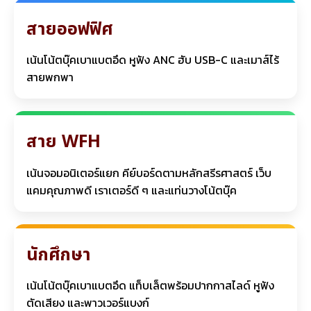
สายออฟฟิศ
เน้นโน้ตบุ๊คเบาแบตอึด หูฟัง ANC ฮับ USB-C และเมาส์ไร้
สายพกพา
สาย WFH
เน้นจอมอนิเตอร์แยก คีย์บอร์ดตามหลักสรีรศาสตร์ เว็บ
แคมคุณภาพดี เราเตอร์ดี ๆ และแท่นวางโน้ตบุ๊ค
นักศึกษา
เน้นโน้ตบุ๊คเบาแบตอึด แท็บเล็ตพร้อมปากกาสไลด์ หูฟัง
ตัดเสียง และพาวเวอร์แบงก์